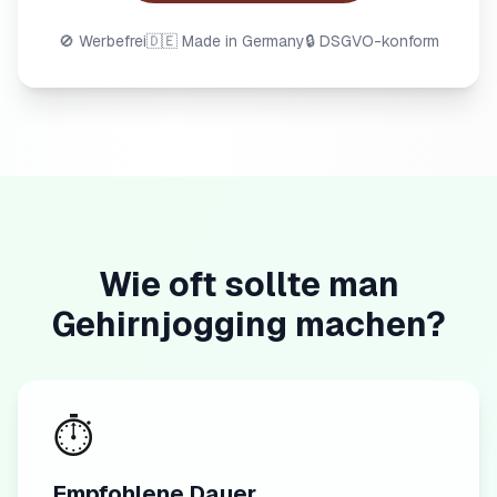
🚫 Werbefrei
🇩🇪 Made in Germany
🔒 DSGVO-konform
Wie oft sollte man
Gehirnjogging machen?
⏱️
Empfohlene Dauer