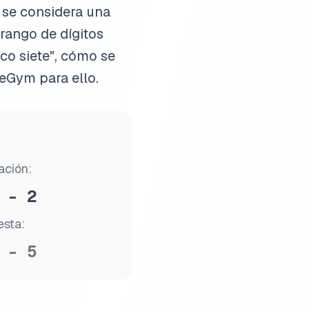
 se considera una
 rango de dígitos
co siete", cómo se
eGym para ello.
ación:
 - 2
sta:
 - 5