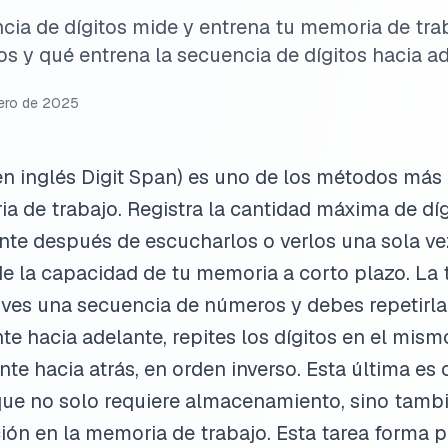
cia de dígitos mide y entrena tu memoria de tr
 y qué entrena la secuencia de dígitos hacia ade
ero de 2025
(en inglés Digit Span) es uno de los métodos más 
a de trabajo. Registra la cantidad máxima de dí
te después de escucharlos o verlos una sola vez
e la capacidad de tu memoria a corto plazo. La 
o ves una secuencia de números y debes repetirl
nte hacia adelante, repites los dígitos en el mis
ante hacia atrás, en orden inverso. Esta última e
que no solo requiere almacenamiento, sino tamb
ción en la memoria de trabajo. Esta tarea forma