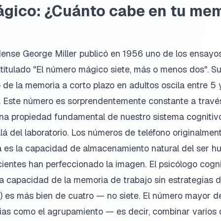
gico: ¿Cuánto cabe en tu mem
dense George Miller publicó en 1956 uno de los ensayo
 titulado "El número mágico siete, más o menos dos". Su
de la memoria a corto plazo en adultos oscila entre 5
 Este número es sorprendentemente constante a través
una propiedad fundamental de nuestro sistema cognitivo
á del laboratorio. Los números de teléfono originalmen
sa es la capacidad de almacenamiento natural del ser h
cientes han perfeccionado la imagen. El psicólogo cog
 capacidad de la memoria de trabajo sin estrategias de
) es más bien de cuatro — no siete. El número mayor de 
ias como el agrupamiento — es decir, combinar varios 