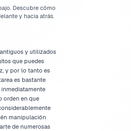
abajo. Descubre cómo
lante y hacia atrás.
antiguos y utilizados
gitos que puedes
, y por lo tanto es
tarea es bastante
a inmediatamente
mo orden en que
s considerablemente
ién manipulación
 parte de numerosas