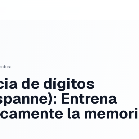
ectura
ia de dígitos
spanne): Entrena
icamente la memori