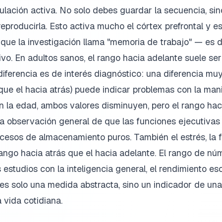
ación activa. No solo debes guardar la secuencia, sino
producirla. Esto activa mucho el córtex prefrontal y 
 que la investigación llama "memoria de trabajo" — es 
o. En adultos sanos, el rango hacia adelante suele ser 
diferencia es de interés diagnóstico: una diferencia mu
e el hacia atrás) puede indicar problemas con la mani
 la edad, ambos valores disminuyen, pero el rango haci
la observación general de que las funciones ejecutiva
cesos de almacenamiento puros. También el estrés, la f
ango hacia atrás que el hacia adelante. El rango de nú
estudios con la inteligencia general, el rendimiento esco
o es solo una medida abstracta, sino un indicador de un
a vida cotidiana.