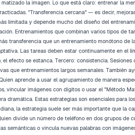
n matizado la imagen. Lo que está claro: entrenar la m
racticadas. "Transferencia cercana" — es decir, mejora
ás limitada y depende mucho del diseño del entrenami
ación. Entrenamientos que combinan varios tipos de tar
ás transferencia que un entrenamiento monótono de la
ptativa. Las tareas deben estar continuamente en el lí
o, el efecto se estanca. Tercero: consistencia. Sesiones 
ivas que entrenamientos largos semanales. También ay
 Quien aprende a usar el agrupamiento de manera espec
os, vincular imágenes con dígitos o usar el "Método 
a dramática. Estas estrategias son esenciales para los
idiana, la estrategia suele ser más importante que la c
uien divide un número de teléfono en dos grupos de cua
as semánticas o vincula nuevas palabras con imágenes v