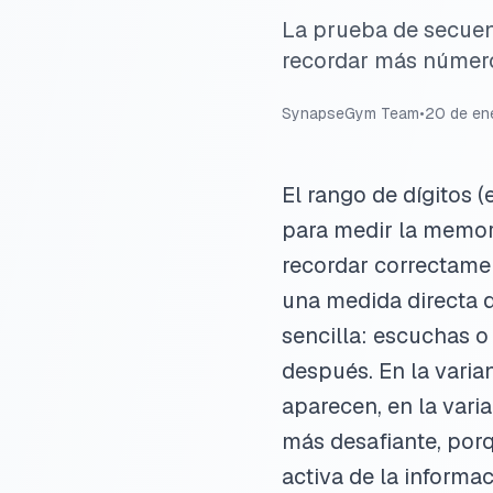
La prueba de secuen
recordar más números
SynapseGym Team
•
20 de en
El rango de dígitos 
para medir la memori
recordar correctamen
una medida directa d
sencilla: escuchas 
después. En la varia
aparecen, en la vari
más desafiante, por
activa de la informa