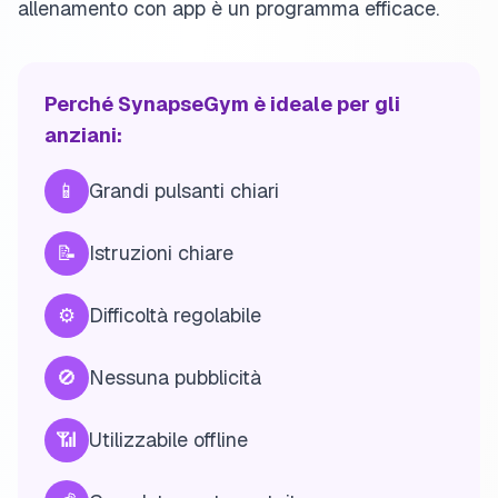
allenamento con app è un programma efficace.
Perché SynapseGym è ideale per gli
anziani:
📱
Grandi pulsanti chiari
📝
Istruzioni chiare
⚙️
Difficoltà regolabile
🚫
Nessuna pubblicità
📶
Utilizzabile offline